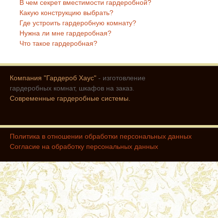
В чем секрет вместимости гардеробной?
Какую конструкцию выбрать?
Где устроить гардеробную комнату?
Нужна ли мне гардеробная?
Что такое гардеробная?
Компания "Гардероб Хаус"
- изготовление
гардеробных комнат, шкафов на заказ.
Современные гардеробные системы.
Политика в отношении обработки персональных данных
Согласие на обработку персональных данных